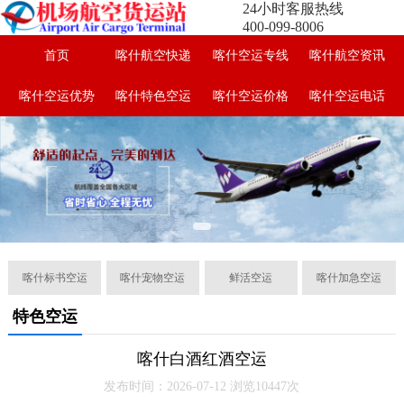
24小时客服热线
400-099-8006
首页
喀什航空快递
喀什空运专线
喀什航空资讯
喀什空运优势
喀什特色空运
喀什空运价格
喀什空运电话
喀什标书空运
喀什宠物空运
鲜活空运
喀什加急空运
特色空运
喀什白酒红酒空运
发布时间：2026-07-12 浏览10447次