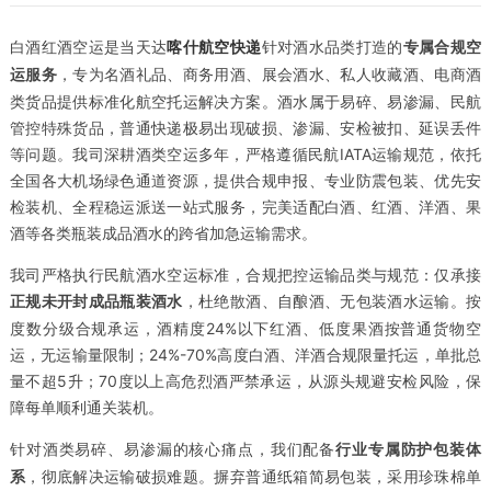
白酒红酒空运是当天达
针对酒水品类打造的
喀什航空快递
专属合规空
，专为名酒礼品、商务用酒、展会酒水、私人收藏酒、电商酒
运服务
类货品提供标准化航空托运解决方案。酒水属于易碎、易渗漏、民航
管控特殊货品，普通快递极易出现破损、渗漏、安检被扣、延误丢件
等问题。我司深耕酒类空运多年，严格遵循民航IATA运输规范，依托
全国各大机场绿色通道资源，提供合规申报、专业防震包装、优先安
检装机、全程稳运派送一站式服务，完美适配白酒、红酒、洋酒、果
酒等各类瓶装成品酒水的跨省加急运输需求。
我司严格执行民航酒水空运标准，合规把控运输品类与规范：仅承接
，杜绝散酒、自酿酒、无包装酒水运输。按
正规未开封成品瓶装酒水
度数分级合规承运，酒精度24%以下红酒、低度果酒按普通货物空
运，无运输量限制；24%-70%高度白酒、洋酒合规限量托运，单批总
量不超5升；70度以上高危烈酒严禁承运，从源头规避安检风险，保
障每单顺利通关装机。
针对酒类易碎、易渗漏的核心痛点，我们配备
行业专属防护包装体
，彻底解决运输破损难题。摒弃普通纸箱简易包装，采用珍珠棉单
系