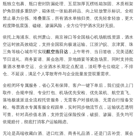
瓶独立包裹、瓶口密封防漏处理、五层加厚瓦楞纸箱加固、木质框架
护角防撞多重防护，箱体统一张贴易碎品、向上轻放警示标识。全程
禁止暴力分拣、堆叠重压，所有酒水单独归类、优先轻拿轻放，更大
程度降低震荡、磕碰、渗漏风险，全方位守护酒水完好无损。
依托上海浦东、杭州萧山、南京禄口等全国核心机场航线资源，酒水
空运时效高效稳定，支持全国双向极速运输。江浙沪皖、京津冀、珠
三角等核心城市可实现
，上午寄件、当日签收，完美适配
航空当日达
节日送礼、商务宴请、展会急用、异地婚宴等紧急场景。同时支持批
量酒水整单空运、企业酒水长期定点配送，淡旺季仓位稳定，不排
仓、不延误，满足个人零散寄件与企业批量发货双重需求。
全程闭环专属服务，省心又有保障。客户一键下单后，我们提供上门
取件、合规申报、专业打包、机场优先安检、优先装机、航空直飞、
落地极速派送全流程托管服务，无需客户对接机场、无需自行报备安
检。每票酒水专属客服全程跟单，实时同步物流节点，运输状态透明
可查。针对高价值名酒，支持货运保险投保，破损、渗漏、丢失均可
依规赔付，彻底打消客户运输顾虑。
无论是高端收藏白酒、进口红酒、商务礼品酒，还是门店补货、展会