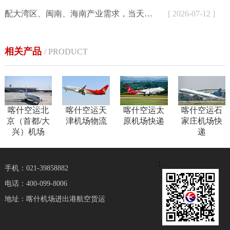
配大湾区、闽南、海南产业需求，当天达航空快递为外贸、生鲜、制造企业提供加急空运解决方案
[ 2026-07-12 ]
相关产品
/ PRODUCT
喀什空运北
喀什空运天
喀什空运太
喀什空运石
京（首都/大
津机场物流
原机场快递
家庄机场快
兴）机场
递
：
手机：021-39858882
电话：400-099-8006
地址：喀什机场进出港航空货运