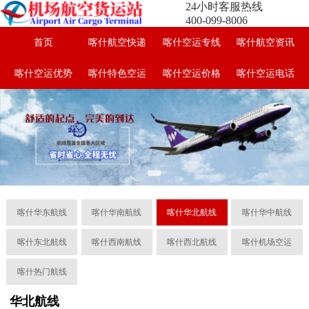
24小时客服热线
400-099-8006
首页
喀什航空快递
喀什空运专线
喀什航空资讯
喀什空运优势
喀什特色空运
喀什空运价格
喀什空运电话
喀什华东航线
喀什华南航线
喀什华北航线
喀什华中航线
喀什东北航线
喀什西南航线
喀什西北航线
喀什机场空运
喀什热门航线
华北航线