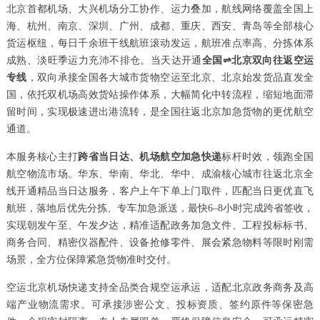
北京首都机场、大兴机场分工协作、运力叠加，航线网络覆盖全国上
海、杭州、南京、深圳、广州、成都、重庆、西安、青岛等全部核心
货运枢纽，每日千余班干线航班滚动发运，航班准点率高、分拣体系
成熟、淡旺季运力充沛不排仓。当天达开通
全国⇌北京双向往返空运
专线
，双向承接全国各大城市货物空运至北京、北京始发货品直发全
国，依托双机场高效货站操作体系，大幅简化中转流程，缩短地面滞
留时间，实现极速进出港流转，是全国往返北京加急货物的更优航空
通道。
本服务核心主打
跨省当日达、机场航空加急快递
标杆时效，领跑全国
航空物流市场。华东、华南、华北、华中、成渝核心城市往返北京全
线开通精品当日达服务，客户上午下单上门取件，匹配当日更优直飞
航班，落地后优先分拣、专车加急派送，最快6–8小时完成跨省签收，
实现朝发午至、午发夕达，精准适配政务加急文件、工程投标标书、
商务合同、精密仪器配件、设备抢修零件、展会紧急物料等限时刚需
场景，全方位保障紧急货物准时交付。
空运北京机场快递支持全品类合规空运承运，适配北京政务商务及高
端产业物流需求。可承接涉密公文、投标资质、签约原件等保密急