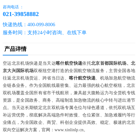
咨询电话 ：
021-39858882
快递热线：400-099-8006
服务时间：支持24小时咨询、在线下单
产品详情
空运北京机场快递是当天达
喀什航空快递
依托
北京首都国际机场、北
京大兴国际机场
双枢纽空港打造的全国航空物流服务，主营全国各地
往返北京机场货运、跨省当日达、
喀什航空快递
、机场加急航空物流
全链条业务。作为全国航线最密集、运力最强的核心航空枢纽，北京
双机场覆盖全国所有省市干线航班，兼具超大腹舱运力与全货机专线
资源，是全国政务、商务、高端制造加急物流的核心中转与进出港节
点。当天达长期锁定北京双机场专属仓位与绿色通道，依托双机场互
补运营优势，彻底解决高端急件时效慢、仓位紧张、加急难履约等行
业痛点，为全国政企、商贸、科创企业提供高效、稳定、极速的北京
双向空运解决方案，官网：www.xinlinlp.cn。