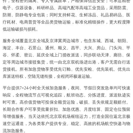
件，全程密封隔离、专人专属跟单，严格保障信息安全；可承运精密
电子、仪器设备、科研样品、高端汽配等高端工业货品，采用防震、
防潮、防静电专业包装；同时支持鲜花、生鲜冻品、礼品易碎品、医
疗耗材、电商普货等全品类货物运输，标准化精细操作，更大程度降
低运输破损与损耗。
服务全域覆盖北京全域及京津冀周边城市，包含东城、西城、朝阳、
海淀、丰台、石景山、通州、顺义、昌平、大兴、房山、门头沟、平
谷、怀柔、密云、延庆全域上门揽收派送，同步联动天津、廊坊、保
定等周边城市接驳集货，统一由北京双机场进出港，客户无需自行送
货接机。所有加急货物享受优先订舱、优先安检、优先装机、优先出
库派送特权，空陆无缝衔接，全程闭环极速运输。
平台提供7×24小时全天候加急服务，夜间、节假日突发急单均可快速
响应，全程物流节点可视化追踪，航班动态、分拣进度、派送轨迹实
时可查。高价值货物可投保全额货运险，破损、丢失依规足额赔付。
长期合作客户可享受批量折扣、加急优惠、月度结算、固定仓位预留
等增值服务。当天达依托北京双机场枢纽运力，打造全国往返北京极
速空运通道，为各类客户提供专业、稳定、高效的机场航空快递与物
流加急服务。